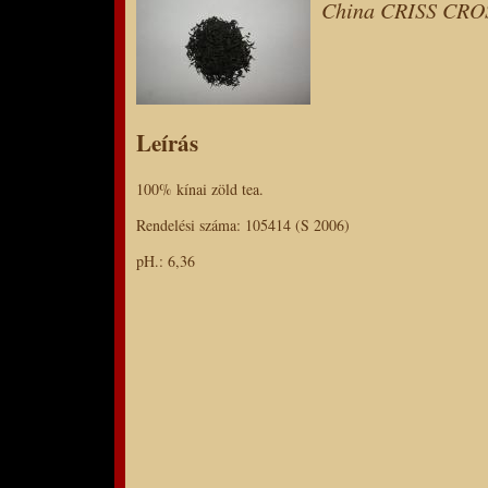
China CRISS CROS
Leírás
100% kínai zöld tea.
Rendelési száma: 105414 (S 2006)
pH.: 6,36