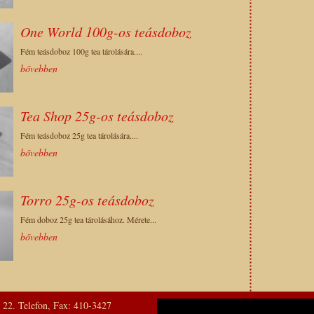
One World 100g-os teásdoboz
Fém teásdoboz 100g tea tárolására....
bővebben
Tea Shop 25g-os teásdoboz
Fém teásdoboz 25g tea tárolására....
bővebben
Torro 25g-os teásdoboz
Fém doboz 25g tea tárolásához. Mérete...
bővebben
. 22. Telefon, Fax: 410-3427