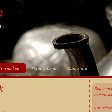
Termékek
Aktualitások
Kapcsolat
k
Bejelent
teakeresk
Bejelentkezé