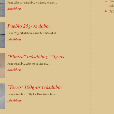
Teá
Fém, 25g-os teásdoboz virágos, leveles...
stb
bővebben
Teá
Pueblo 25g-os doboz
Fém, 25g űrtartalmú teásdoboz házakkal...
bővebben
"Elmira" teásdoboz, 25g-os
Fém teásdoboz 25g tea tárolására....
bővebben
"Torro" 100g-os teásdoboz
Fém teásdoboz 100g tea tárolására, bika...
bővebben