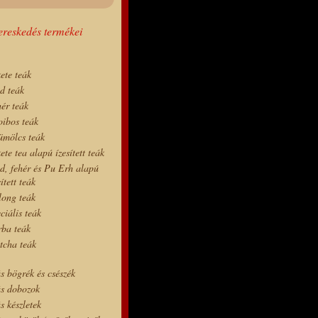
reskedés termékei
ete teák
d teák
ér teák
ibos teák
mölcs teák
ete tea alapú ízesített teák
d, fehér és Pu Erh alapú
sített teák
ong teák
ciális teák
ba teák
tcha teák
s bögrék és csészék
s dobozok
s készletek