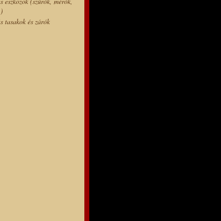
s eszközök (szűrők, mérők,
.)
s tasakok és zárók