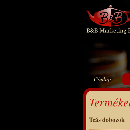
Címlap
Terméke
Teás dobozok