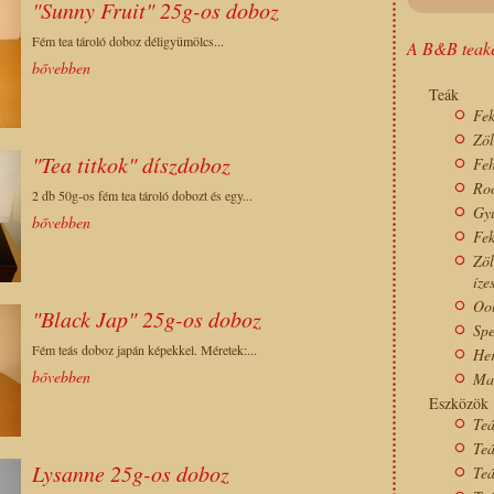
"Sunny Fruit" 25g-os doboz
Fém tea tároló doboz déligyümölcs...
A B&B teake
bővebben
Teák
Fek
Zöl
"Tea titkok" díszdoboz
Feh
Roo
2 db 50g-os fém tea tároló dobozt és egy...
Gyü
bővebben
Fek
Zöl
íze
Ool
"Black Jap" 25g-os doboz
Spe
Fém teás doboz japán képekkel. Méretek:...
Her
bővebben
Ma
Eszközök
Teá
Teá
Lysanne 25g-os doboz
Teá